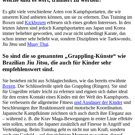
Es gibt viele verschiedene Arten von Kampfsportarten, die wir
unserem Kind anbieten können, um sie zu erlernen. Das Training im
Boxen und
Kickboxen
erfreuen sich eines großen Interesses. In den
letzten Jahren sind jedoch Kampfsportarten aus Japan und Korea
immer beliebter geworden, und zwar nicht unbedingt Karate, das
schon immer sehr beliebt war, sondern Disziplinen wie Taekwondo,
Jiu Jitsu und
Muay Thai
.
So sind die so genannten „Grappling-Künste“ wie
Brazilian Jiu Jitsu, die auch für Kinder sehr
empfehlenswert sind.
Sie bestehen nicht aus Schlagtechniken, wie das bereits erwähnte
Boxen
. Die Schlüsselrolle spielt das Grappling (Ringen). Sie sind
für Ungeübte relativ leicht zu erlernen und eignen sich daher ideal
für den ersten Kontakt eines Kindes mit der Welt des Kampfsports.
Sie verbessern die allgemeine Fitness
und Ausdauer der Kinder
und
beschleunigen ihre Reaktionszeit und motorische Koordination.
Japanische Kampfkünste zeichnen sich auch durch ihre Eleganz aus
– während z. B. die Krav Maga-Bewegungen in erster Linie effektiv
sein sollen, setzen die Japaner zusätzlich auf Finesse in Angriff und
Verteidigung. Beim Training geht es nicht nur um Kraft, sondern
auch um Geduld – auf den richtigen Moment zu warten, darauf,