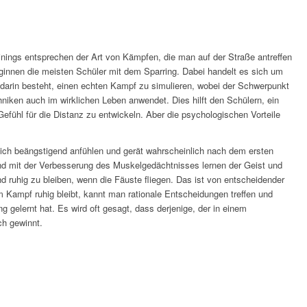
nings entsprechen der Art von Kämpfen, die man auf der Straße antreffen
innen die meisten Schüler mit dem Sparring. Dabei handelt es sich um
l darin besteht, einen echten Kampf zu simulieren, wobei der Schwerpunkt
chniken auch im wirklichen Leben anwendet. Dies hilft den Schülern, ein
efühl für die Distanz zu entwickeln. Aber die psychologischen Vorteile
ich beängstigend anfühlen und gerät wahrscheinlich nach dem ersten
 und mit der Verbesserung des Muskelgedächtnisses lernen der Geist und
d ruhig zu bleiben, wenn die Fäuste fliegen. Das ist von entscheidender
Kampf ruhig bleibt, kannt man rationale Entscheidungen treffen und
 gelernt hat. Es wird oft gesagt, dass derjenige, der in einem
ch gewinnt.