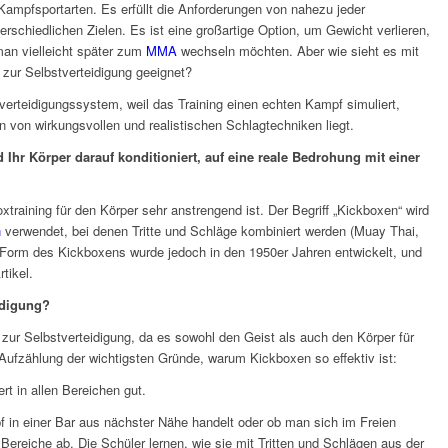
n Kampfsportarten. Es erfüllt die Anforderungen von nahezu jeder
schiedlichen Zielen. Es ist eine großartige Option, um Gewicht verlieren,
man vielleicht später zum
MMA
wechseln möchten. Aber wie sieht es mit
zur Selbstverteidigung geeignet?
tverteidigungssystem, weil das Training einen echten Kampf simuliert,
 von wirkungsvollen und realistischen Schlagtechniken liegt.
Ihr Körper darauf konditioniert, auf eine reale Bedrohung mit einer
training für den Körper sehr anstrengend ist. Der Begriff „Kickboxen“ wird
n
verwendet, bei denen Tritte und Schläge kombiniert werden (Muay Thai,
 Form des Kickboxens wurde jedoch in den 1950er Jahren entwickelt, und
tikel.
eidigung?
zur Selbstverteidigung, da es sowohl den Geist als auch den Körper für
e Aufzählung der wichtigsten Gründe, warum Kickboxen so effektiv ist:
rt in allen Bereichen gut.
 in einer Bar aus nächster Nähe handelt oder ob man sich im Freien
Bereiche ab. Die Schüler lernen, wie sie mit Tritten und Schlägen aus der