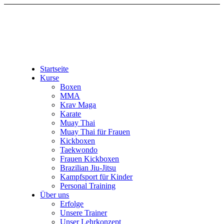
Startseite
Kurse
Boxen
MMA
Krav Maga
Karate
Muay Thai
Muay Thai für Frauen
Kickboxen
Taekwondo
Frauen Kickboxen
Brazilian Jiu-Jitsu
Kampfsport für Kinder
Personal Training
Über uns
Erfolge
Unsere Trainer
Unser Lehrkonzept