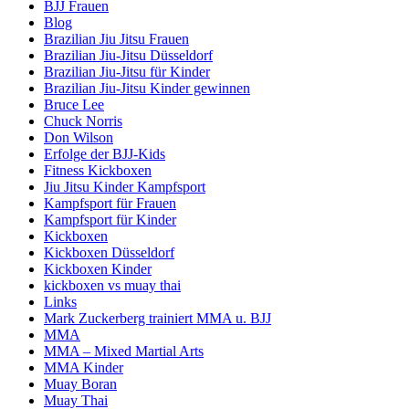
BJJ Frauen
Blog
Brazilian Jiu Jitsu Frauen
Brazilian Jiu-Jitsu Düsseldorf
Brazilian Jiu-Jitsu für Kinder
Brazilian Jiu-Jitsu Kinder gewinnen
Bruce Lee
Chuck Norris
Don Wilson
Erfolge der BJJ-Kids
Fitness Kickboxen
Jiu Jitsu Kinder Kampfsport
Kampfsport für Frauen
Kampfsport für Kinder
Kickboxen
Kickboxen Düsseldorf
Kickboxen Kinder
kickboxen vs muay thai
Links
Mark Zuckerberg trainiert MMA u. BJJ
MMA
MMA – Mixed Martial Arts
MMA Kinder
Muay Boran
Muay Thai