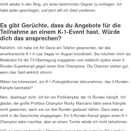
nicht wieder in den Ring, um einen bestimmten Gegner zu schlagen. Ich
habe jeden geschlagen, und jetzt will ich Geld verdienen.
Es gibt Gerüchte, dass du Angebote für die
Teilnahme an einem K-1-Event hast. Würde
dich das ansprechen?
Natürlich. Ich habe mit Art Davie am Telefon gesprochen, der das
amerikanische K-1 in Las Vegas im August koordiniert. Sie möchten mich als
Moderator für die TV-Übertragung engagieren und vielleicht später einen 5-
Runden-Superkampf gegen einen ihrer Champions. Die Chancen stehen gut,
wenn das Geld wirklich stimmt.
Wären sie interessiert, am K-1-Preisgeldturnier teilzunehmen, das 3-Runden-
Kämpfe beinhaltet?
Nein, überhaupt nicht. Ich bin ein Profikämpfer, der 12 Runden kämpft. Ich
glaube, der große Profibox-Champion Rocky Marciano hätte seine Kämpfe
nicht gewonnen, wenn sie nur drei Runden gedauert hätten. Dann wäre er
nicht in die Geschichte eingegangen. Ein 5-Runden-Kampf gegen einen K-1-
Champion wäre machbar, aber an einem Turnier würde ich nicht teilnehmen.
Gibt es einen amtierenden Champion, gegen den du gerne im Ring stehen