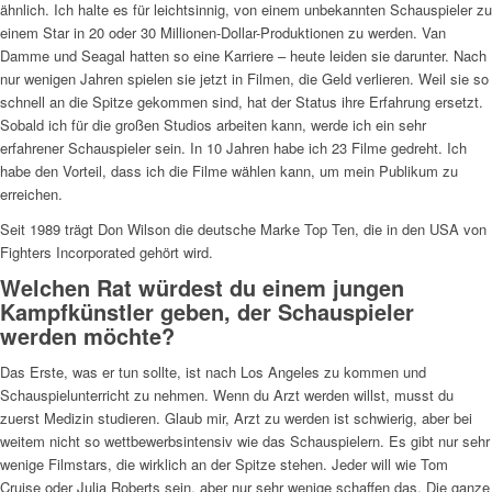
ähnlich. Ich halte es für leichtsinnig, von einem unbekannten Schauspieler zu
einem Star in 20 oder 30 Millionen-Dollar-Produktionen zu werden. Van
Damme und Seagal hatten so eine Karriere – heute leiden sie darunter. Nach
nur wenigen Jahren spielen sie jetzt in Filmen, die Geld verlieren. Weil sie so
schnell an die Spitze gekommen sind, hat der Status ihre Erfahrung ersetzt.
Sobald ich für die großen Studios arbeiten kann, werde ich ein sehr
erfahrener Schauspieler sein. In 10 Jahren habe ich 23 Filme gedreht. Ich
habe den Vorteil, dass ich die Filme wählen kann, um mein Publikum zu
erreichen.
Seit 1989 trägt Don Wilson die deutsche Marke Top Ten, die in den USA von
Fighters Incorporated gehört wird.
Welchen Rat würdest du einem jungen
Kampfkünstler geben, der Schauspieler
werden möchte?
Das Erste, was er tun sollte, ist nach Los Angeles zu kommen und
Schauspielunterricht zu nehmen. Wenn du Arzt werden willst, musst du
zuerst Medizin studieren. Glaub mir, Arzt zu werden ist schwierig, aber bei
weitem nicht so wettbewerbsintensiv wie das Schauspielern. Es gibt nur sehr
wenige Filmstars, die wirklich an der Spitze stehen. Jeder will wie Tom
Cruise oder Julia Roberts sein, aber nur sehr wenige schaffen das. Die ganze