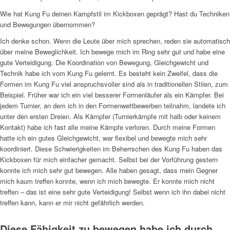
Wie hat Kung Fu deinen Kampfstil im Kickboxen geprägt? Hast du Techniken
und Bewegungen übernommen?
Ich denke schon. Wenn die Leute über mich sprechen, reden sie automatisch
über meine Beweglichkeit. Ich bewege mich im Ring sehr gut und habe eine
gute Verteidigung. Die Koordination von Bewegung, Gleichgewicht und
Technik habe ich vom Kung Fu gelernt. Es besteht kein Zweifel, dass die
Formen im Kung Fu viel anspruchsvoller sind als in traditionellen Stilen, zum
Beispiel. Früher war ich ein viel besserer Formenläufer als ein Kämpfer. Bei
jedem Turnier, an dem ich in den Formenwettbewerben teilnahm, landete ich
unter den ersten Dreien. Als Kämpfer (Turnierkämpfe mit halb oder keinem
Kontakt) habe ich fast alle meine Kämpfe verloren. Durch meine Formen
hatte ich ein gutes Gleichgewicht, war flexibel und bewegte mich sehr
koordiniert. Diese Schwierigkeiten im Beherrschen des Kung Fu haben das
Kickboxen für mich einfacher gemacht. Selbst bei der Vorführung gestern
konnte ich mich sehr gut bewegen. Alle haben gesagt, dass mein Gegner
mich kaum treffen konnte, wenn ich mich bewegte. Er konnte mich nicht
treffen – das ist eine sehr gute Verteidigung! Selbst wenn ich ihn dabei nicht
treffen kann, kann er mir nicht gefährlich werden.
Diese Fähigkeit zu bewegen habe ich durch