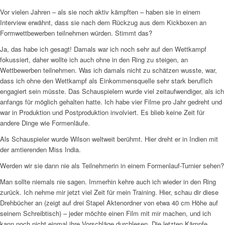
Vor vielen Jahren – als sie noch aktiv kämpften – haben sie in einem
Interview erwähnt, dass sie nach dem Rückzug aus dem Kickboxen an
Formwettbewerben teilnehmen würden. Stimmt das?
Ja, das habe ich gesagt! Damals war ich noch sehr auf den Wettkampf
fokussiert, daher wollte ich auch ohne in den Ring zu steigen, an
Wettbewerben teilnehmen. Was ich damals nicht zu schätzen wusste, war,
dass ich ohne den Wettkampf als Einkommensquelle sehr stark beruflich
engagiert sein müsste. Das Schauspielern wurde viel zeitaufwendiger, als ich
anfangs für möglich gehalten hatte. Ich habe vier Filme pro Jahr gedreht und
war in Produktion und Postproduktion involviert. Es blieb keine Zeit für
andere Dinge wie Formenläufe.
Als Schauspieler wurde Wilson weltweit berühmt. Hier dreht er in Indien mit
der amtierenden Miss India.
Werden wir sie dann nie als Teilnehmerin in einem Formenlauf-Turnier sehen?
Man sollte niemals nie sagen. Immerhin kehre auch ich wieder in den Ring
zurück. Ich nehme mir jetzt viel Zeit für mein Training. Hier, schau dir diese
Drehbücher an (zeigt auf drei Stapel Aktenordner von etwa 40 cm Höhe auf
seinem Schreibtisch) – jeder möchte einen Film mit mir machen, und ich
kann noch nicht einmal ihre Vorschläge durchlesen. Die letzten Kämpfe