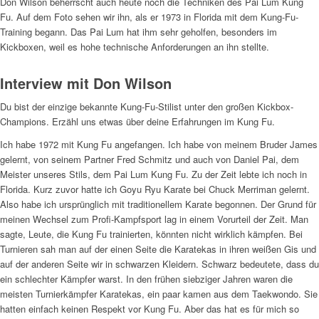
Don Wilson beherrscht auch heute noch die Techniken des Pai Lum Kung
Fu. Auf dem Foto sehen wir ihn, als er 1973 in Florida mit dem Kung-Fu-
Training begann. Das Pai Lum hat ihm sehr geholfen, besonders im
Kickboxen, weil es hohe technische Anforderungen an ihn stellte.
Interview mit Don Wilson
Du bist der einzige bekannte Kung-Fu-Stilist unter den großen Kickbox-
Champions. Erzähl uns etwas über deine Erfahrungen im Kung Fu.
Ich habe 1972 mit Kung Fu angefangen. Ich habe von meinem Bruder James
gelernt, von seinem Partner Fred Schmitz und auch von Daniel Pai, dem
Meister unseres Stils, dem Pai Lum Kung Fu. Zu der Zeit lebte ich noch in
Florida. Kurz zuvor hatte ich Goyu Ryu Karate bei Chuck Merriman gelernt.
Also habe ich ursprünglich mit traditionellem Karate begonnen. Der Grund für
meinen Wechsel zum Profi-Kampfsport lag in einem Vorurteil der Zeit. Man
sagte, Leute, die Kung Fu trainierten, könnten nicht wirklich kämpfen. Bei
Turnieren sah man auf der einen Seite die Karatekas in ihren weißen Gis und
auf der anderen Seite wir in schwarzen Kleidern. Schwarz bedeutete, dass du
ein schlechter Kämpfer warst. In den frühen siebziger Jahren waren die
meisten Turnierkämpfer Karatekas, ein paar kamen aus dem Taekwondo. Sie
hatten einfach keinen Respekt vor Kung Fu. Aber das hat es für mich so