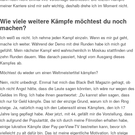
meiner Karriere sind mir sehr wichtig, deshalb drehe ich im Moment nicht.
Wie viele weitere Kämpfe möchtest du noch
machen?
Ich weiß es nicht. Ich nehme jeden Kampf einzeln. Wenn es mir gut geht,
mache ich weiter. Während der Demo mit drei Runden habe ich mich gut
gefühlt. Mein nächster Kampf wird wahrscheinlich in Moskau stattfinden und
zehn Runden dauern. Was danach passiert, hängt vom Ausgang dieses
Kampfes ab.
Möchtest du wieder um einen Weltmeistertitel kämpfen?
Nein, nicht unbedingt. Einmal hat mich das Black Belt Magazin gefragt, ob
ich nicht Angst hätte, dass die Leute sagen könnten, ich wäre nur wegen des
Geldes im Ring. Ich habe ihnen geantwortet: „Du kannst allen sagen, dass
ich nur für Geld kämpfe. Das ist der einzige Grund, warum ich in den Ring
steige. Ja, natürlich mag ich den Lebensstil eines Kämpfers, den ich 17
Jahre lang gepflegt habe. Aber jetzt, mit 44, gefällt mir die Vorstellung, dass
ich aufgrund der Popularität, die ich durch meine Filmrollen erhalten habe,
einige lukrative Kämpfe über Pay-per-View-TV bestreiten kann, bevor ich
vielleicht zu alt dafür bin. Das ist meine eigentliche Motivation. Ich steige