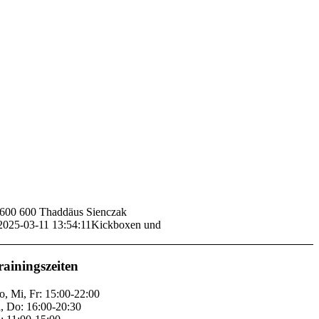
600
600
Thaddäus Sienczak
2025-03-11 13:54:11
Kickboxen und
rainingszeiten
, Mi, Fr: 15:00-22:00
, Do: 16:00-20:30