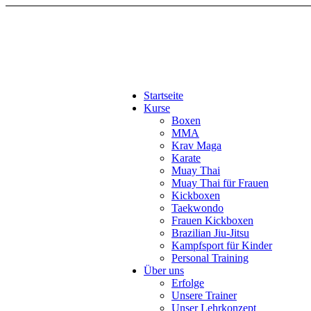
Startseite
Kurse
Boxen
MMA
Krav Maga
Karate
Muay Thai
Muay Thai für Frauen
Kickboxen
Taekwondo
Frauen Kickboxen
Brazilian Jiu-Jitsu
Kampfsport für Kinder
Personal Training
Über uns
Erfolge
Unsere Trainer
Unser Lehrkonzept