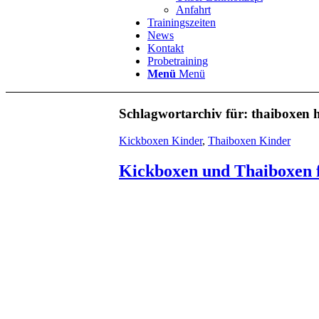
Anfahrt
Trainingszeiten
News
Kontakt
Probetraining
Menü
Menü
Schlagwortarchiv für:
thaiboxen 
Kickboxen Kinder
,
Thaiboxen Kinder
Kickboxen und Thaiboxen f