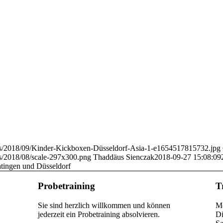
oads/2018/09/Kinder-Kickboxen-Düsseldorf-Asia-1-e1654517815732.jpg
ads/2018/08/scale-297x300.png
Thaddäus Sienczak
2018-09-27 15:08:09
atingen und Düsseldorf
Probetraining
T
Sie sind herzlich willkommen und können
Mo
jederzeit ein Probetraining absolvieren.
Di