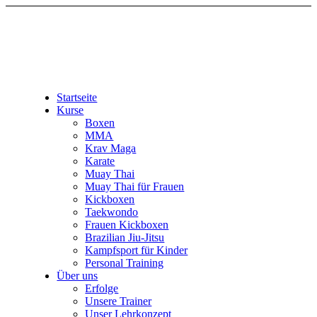
Startseite
Kurse
Boxen
MMA
Krav Maga
Karate
Muay Thai
Muay Thai für Frauen
Kickboxen
Taekwondo
Frauen Kickboxen
Brazilian Jiu-Jitsu
Kampfsport für Kinder
Personal Training
Über uns
Erfolge
Unsere Trainer
Unser Lehrkonzept