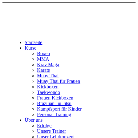
Startseite
Kurse
Boxen
MMA
Krav Maga
Karate
Muay Thai
Muay Thai für Frauen
Kickboxen
Taekwondo
Frauen Kickboxen
Brazilian Jiu-Jitsu
Kampfsport für Kinder
Personal Training
Über uns
Erfolge
Unsere Trainer
Unser Lehrkonzept