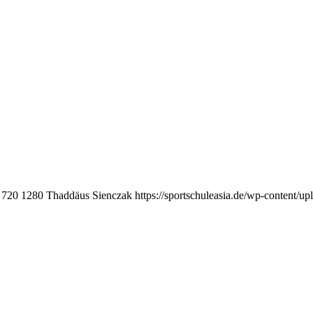
720
1280
Thaddäus Sienczak
https://sportschuleasia.de/wp-content/u