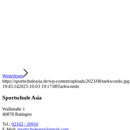
Weiterlesen
https://sportschuleasia.de/wp-content/uploads/2023/08/taekwondo.jpg
19:45:14
2025-10-03 19:17:08
Taekwondo
Sportschule Asia
Wallstraße 1
40878 Ratingen
Tel.:
02102 / 26916
E-Mail:
sportschuleasia@gmail.com