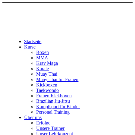
Startseite
Kurse
Boxen
MMA
Krav Maga
Karate
Muay Thai
Muay Thai für Frauen
Kickboxen
Taekwondo
Frauen Kickboxen
Brazilian Jiu-Jitsu
Kampfsport für Kinder
Personal Training
Über uns
Erfolge
Unsere Trainer
Unser Lehrkonzept