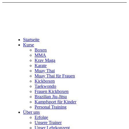
Startseite
Kurse
Boxen
MMA
Krav Maga
Karate
Muay Thai
Muay Thai für Frauen
Kickboxen
Taekwondo
Frauen Kickboxen
Brazilian Jiu-Jitsu
Kampfsport für Kinder
Personal Training
Über uns
Erfolge
Unsere Trainer
Unser Lehrkonzept