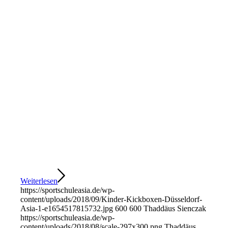
Weiterlesen
https://sportschuleasia.de/wp-
content/uploads/2018/09/Kinder-Kickboxen-Düsseldorf-
Asia-1-e1654517815732.jpg
600
600
Thaddäus Sienczak
https://sportschuleasia.de/wp-
content/uploads/2018/08/scale-297x300.png
Thaddäus