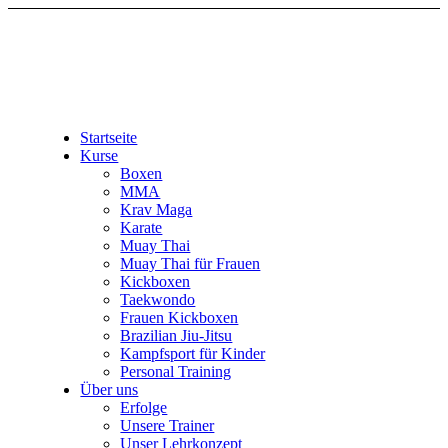
Startseite
Kurse
Boxen
MMA
Krav Maga
Karate
Muay Thai
Muay Thai für Frauen
Kickboxen
Taekwondo
Frauen Kickboxen
Brazilian Jiu-Jitsu
Kampfsport für Kinder
Personal Training
Über uns
Erfolge
Unsere Trainer
Unser Lehrkonzept