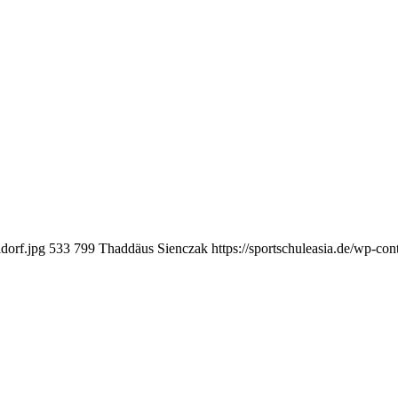
dorf.jpg
533
799
Thaddäus Sienczak
https://sportschuleasia.de/wp-co