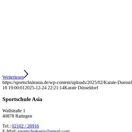
Weiterlesen
https://sportschuleasia.de/wp-content/uploads/2025/02/Karate-Duessel
18 19:00:01
2025-12-24 22:21:14
Karate Düsseldorf
Sportschule Asia
Wallstraße 1
40878 Ratingen
Tel.:
02102 / 26916
E-Mail:
sportschuleasia@gmail.com