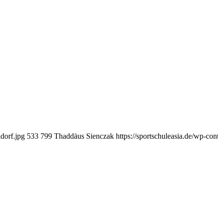
dorf.jpg
533
799
Thaddäus Sienczak
https://sportschuleasia.de/wp-co