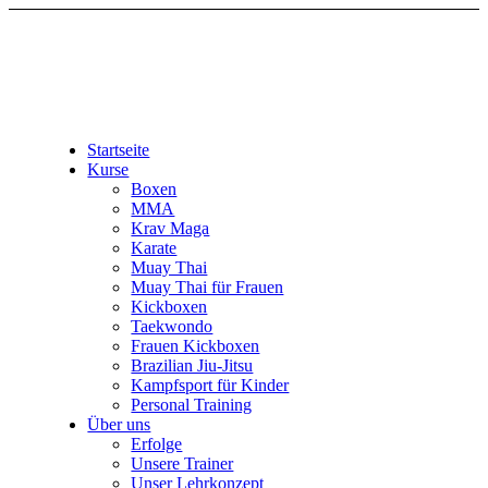
Startseite
Kurse
Boxen
MMA
Krav Maga
Karate
Muay Thai
Muay Thai für Frauen
Kickboxen
Taekwondo
Frauen Kickboxen
Brazilian Jiu-Jitsu
Kampfsport für Kinder
Personal Training
Über uns
Erfolge
Unsere Trainer
Unser Lehrkonzept