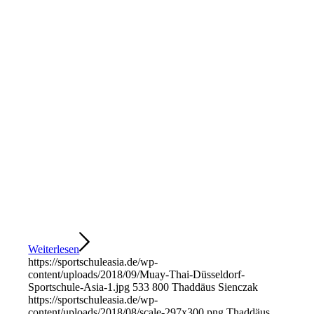
Weiterlesen
https://sportschuleasia.de/wp-
content/uploads/2018/09/Muay-Thai-Düsseldorf-
Sportschule-Asia-1.jpg
533
800
Thaddäus Sienczak
https://sportschuleasia.de/wp-
content/uploads/2018/08/scale-297x300.png
Thaddäus