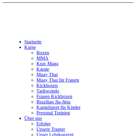
Startseite
Kurse
Boxen
MMA
Krav Maga
Karate
Muay Thai
Muay Thai für Frauen
Kickboxen
Taekwondo
Frauen Kickboxen
Brazilian Jiu-Jitsu
Kampfsport für Kinder
Personal Training
Über uns
Erfolge
Unsere Trainer
Unser Lehrkonzept