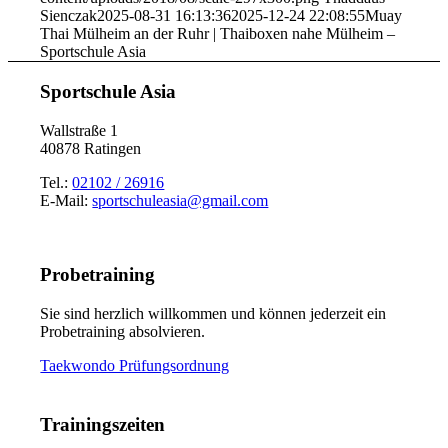
Sienczak
2025-08-31 16:13:36
2025-12-24 22:08:55
Muay
Thai Mülheim an der Ruhr | Thaiboxen nahe Mülheim –
Sportschule Asia
Sportschule Asia
Wallstraße 1
40878 Ratingen
Tel.:
02102 / 26916
E-Mail:
sportschuleasia@gmail.com
Probetraining
Sie sind herzlich willkommen und können jederzeit ein
Probetraining absolvieren.
Taekwondo Prüfungsordnung
Trainingszeiten