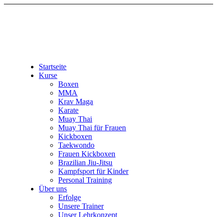
Startseite
Kurse
Boxen
MMA
Krav Maga
Karate
Muay Thai
Muay Thai für Frauen
Kickboxen
Taekwondo
Frauen Kickboxen
Brazilian Jiu-Jitsu
Kampfsport für Kinder
Personal Training
Über uns
Erfolge
Unsere Trainer
Unser Lehrkonzept