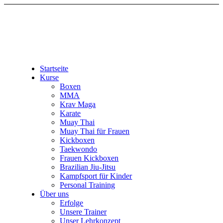
Startseite
Kurse
Boxen
MMA
Krav Maga
Karate
Muay Thai
Muay Thai für Frauen
Kickboxen
Taekwondo
Frauen Kickboxen
Brazilian Jiu-Jitsu
Kampfsport für Kinder
Personal Training
Über uns
Erfolge
Unsere Trainer
Unser Lehrkonzept