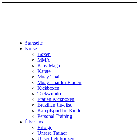
Startseite
Kurse
Boxen
MMA
Krav Maga
Karate
Muay Thai
Muay Thai für Frauen
Kickboxen
Taekwondo
Frauen Kickboxen
Brazilian Jiu-Jitsu
Kampfsport für Kinder
Personal Training
Über uns
Erfolge
Unsere Trainer
Unser Lehrkonzept