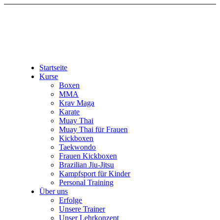
Startseite
Kurse
Boxen
MMA
Krav Maga
Karate
Muay Thai
Muay Thai für Frauen
Kickboxen
Taekwondo
Frauen Kickboxen
Brazilian Jiu-Jitsu
Kampfsport für Kinder
Personal Training
Über uns
Erfolge
Unsere Trainer
Unser Lehrkonzept